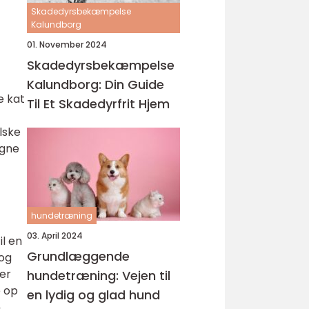
Skadedyrsbekæmpelse
Kalundborg
01. November 2024
Skadedyrsbekæmpelse
Kalundborg: Din Guide
e kat
Til Et Skadedyrfrit Hjem
lske
egne
hundetræning
03. April 2024
il en
Grundlæggende
 og
ler
hundetræning: Vejen til
e op
en lydig og glad hund
n