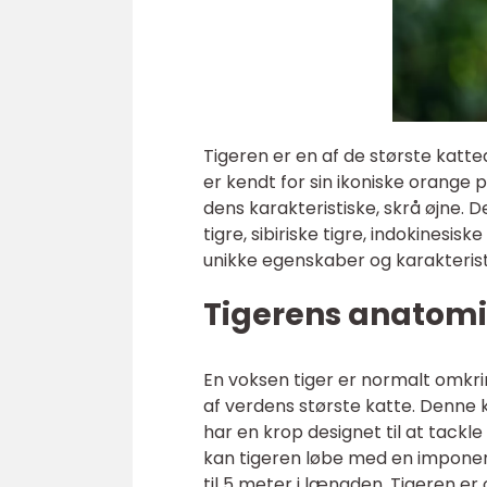
Tigeren er en af de største katte
er kendt for sin ikoniske orange 
dens karakteristiske, skrå øjne. D
tigre, sibiriske tigre, indokinesis
unikke egenskaber og karakterist
Tigerens anatomi
En voksen tiger er normalt omkring
af verdens største katte. Denn
har en krop designet til at tackle
kan tigeren løbe med en imponer
til 5 meter i længden. Tigeren e