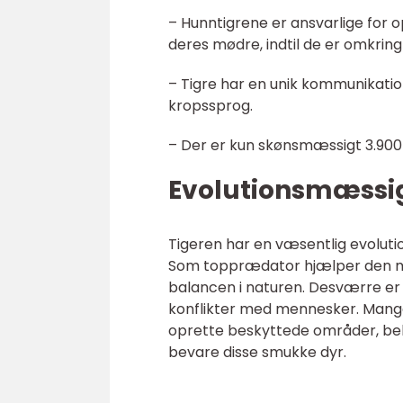
– Hunntigrene er ansvarlige for
deres mødre, indtil de er omkring
– Tigre har en unik kommunikatio
kropssprog.
– Der er kun skønsmæssigt 3.900 vi
Evolutionsmæssig
Tigeren har en væsentlig evoluti
Som topprædator hjælper den med
balancen i naturen. Desværre er tig
konflikter med mennesker. Mange
oprette beskyttede områder, bek
bevare disse smukke dyr.