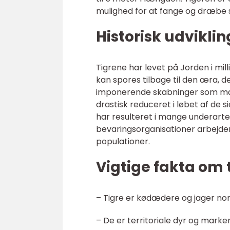
mulighed for at fange og dræbe s
Historisk udviklin
Tigrene har levet på Jorden i mil
kan spores tilbage til den æra, 
imponerende skabninger som ma
drastisk reduceret i løbet af de 
har resulteret i mange underarter,
bevaringsorganisationer arbejder
populationer.
Vigtige fakta om 
– Tigre er kødædere og jager nor
– De er territoriale dyr og mar