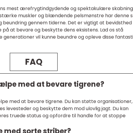
urens mest ærefrygtindgydende og spektakulære skabning
 stærke muskler og blændende pelsmønstre har denne s
g beundring gennem tiderne. Det er vigtigt at bevidsthe
de på at bevare og beskytte dens eksistens. Lad os stå
ge generationer vil kunne beundre og opleve disse fantast
FAQ
ælpe med at bevare tigrene?
lpe med at bevare tigrene. Du kan støtte organisationer,
res levesteder og beskytte dem mod ulovlig jagt. Du kan
es truede status og opfordre til handle for at stoppe
e med sorte striber?