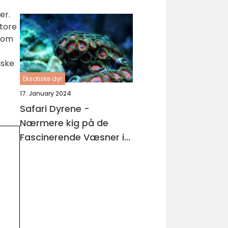
er.
tore
d om
iske
Eksotiske dyr
17. January 2024
Safari Dyrene -
Nærmere kig på de
Fascinerende Væsner i
Vores Verden