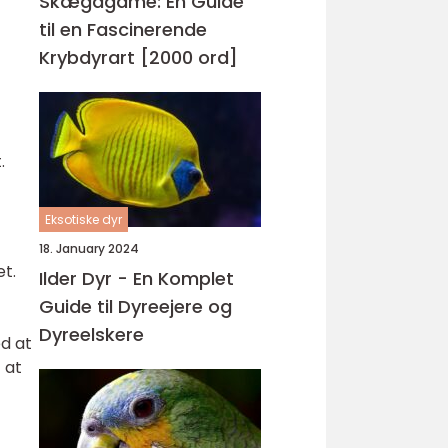
Skægagame: En Guide
til en Fascinerende
Krybdyrart [2000 ord]
.
Eksotiske dyr
18. January 2024
t.
Ilder Dyr - En Komplet
Guide til Dyreejere og
Dyreelskere
d at
 at