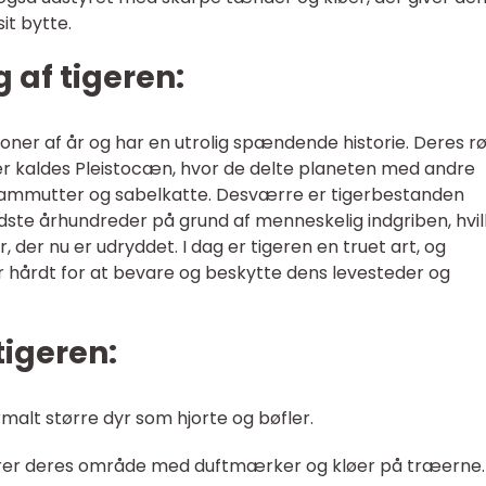
it bytte.
g af tigeren:
lioner af år og har en utrolig spændende historie. Deres r
der kaldes Pleistocæn, hvor de delte planeten med andre
mmutter og sabelkatte. Desværre er tigerbestanden
sidste århundreder på grund af menneskelig indgriben, hvi
 der nu er udryddet. I dag er tigeren en truet art, og
 hårdt for at bevare og beskytte dens levesteder og
tigeren:
malt større dyr som hjorte og bøfler.
kerer deres område med duftmærker og kløer på træerne.