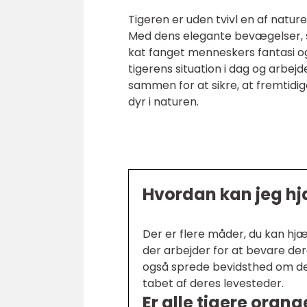
Tigeren er uden tvivl en af nat
Med dens elegante bevægelser,
kat fanget menneskers fantasi o
tigerens situation i dag og arbej
sammen for at sikre, at fremtidi
dyr i naturen.
Hvordan kan jeg hj
Der er flere måder, du kan hjæ
der arbejder for at bevare de
også sprede bevidsthed om der
tabet af deres levesteder.
Er alle tigere orang