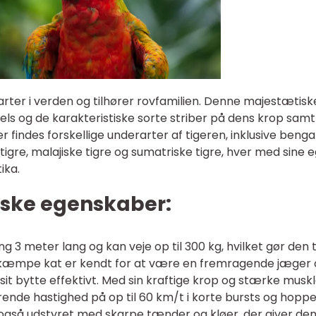
arter i verden og tilhører rovfamilien. Denne majestætisk
pels og de karakteristiske sorte striber på dens krop samt
er findes forskellige underarter af tigeren, inklusive benga
ke tigre, malajiske tigre og sumatriske tigre, hver med sine 
ika.
ske egenskaber:
 3 meter lang og kan veje op til 300 kg, hvilket gør den t
e kæmpe kat er kendt for at være en fremragende jæger
 sit bytte effektivt. Med sin kraftige krop og stærke musk
ende hastighed på op til 60 km/t i korte bursts og hopp
r også udstyret med skarpe tænder og kløer, der giver de