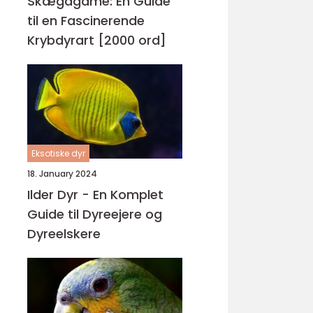
Skægagame: En Guide
til en Fascinerende
Krybdyrart [2000 ord]
Eksotiske dyr
18. January 2024
Ilder Dyr - En Komplet
Guide til Dyreejere og
Dyreelskere