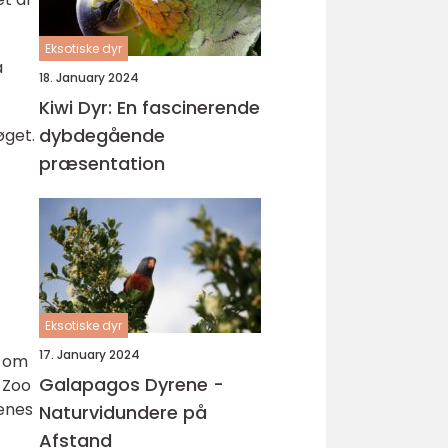
Eksotiske dyr
a
18. January 2024
Kiwi Dyr: En fascinerende
dybdegående
øget.
præsentation
Eksotiske dyr
17. January 2024
e om
Galapagos Dyrene -
e Zoo
renes
Naturvidundere på
Afstand