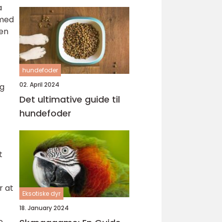
a
 med
oen
hundefoder
02. April 2024
og
Det ultimative guide til
hundefoder
t
r at
Eksotiske dyr
18. January 2024
e