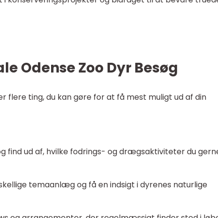
male Odense Zoo Dyr Besøg
 flere ting, du kan gøre for at få mest muligt ud af din
 find ud af, hvilke fodrings- og drægsaktiviteter du gerne
orskellige temaanlæg og få en indsigt i dyrenes naturlige
ows og arrangementer, der regelmæssigt finder sted i løb