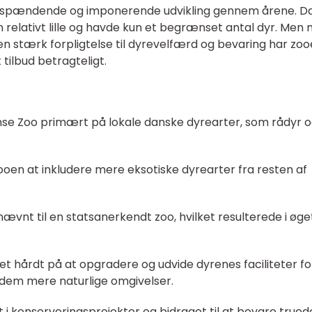
spændende og imponerende udvikling gennem årene. D
n relativt lille og havde kun et begrænset antal dyr. Men
en stærk forpligtelse til dyrevelfærd og bevaring har zo
tilbud betragteligt.
se Zoo primært på lokale danske dyrearter, som rådyr 
ooen at inkludere mere eksotiske dyrearter fra resten af
ævnt til en statsanerkendt zoo, hvilket resulterede i øge
et hårdt på at opgradere og udvide dyrenes faciliteter fo
dem mere naturlige omgivelser.
 i konserveringsprojekter og bidraget til at bevare trued