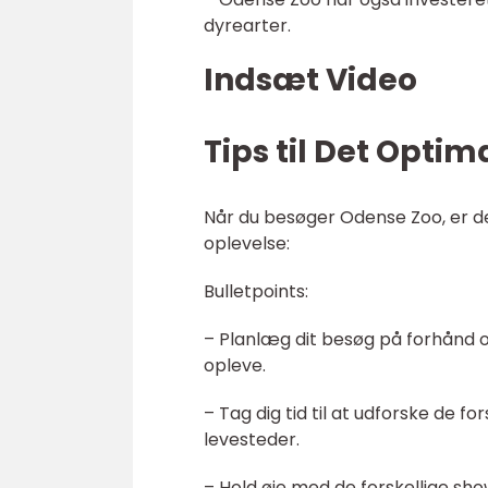
dyrearter.
Indsæt Video
Tips til Det Opti
Når du besøger Odense Zoo, er der
oplevelse:
Bulletpoints:
– Planlæg dit besøg på forhånd og
opleve.
– Tag dig tid til at udforske de f
levesteder.
– Hold øje med de forskellige sh