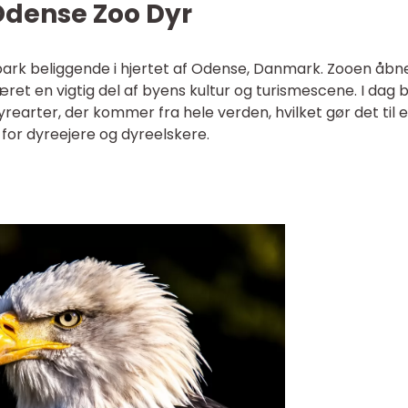
Odense Zoo Dyr
ark beliggende i hjertet af Odense, Danmark. Zooen åbn
været en vigtig del af byens kultur og turismescene. I dag 
rearter, der kommer fra hele verden, hvilket gør det til e
or dyreejere og dyreelskere.