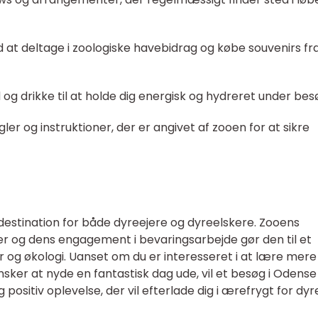
 at deltage i zoologiske havebidrag og købe souvenirs fr
og drikke til at holde dig energisk og hydreret under bes
er og instruktioner, der er angivet af zooen for at sikre
destination for både dyreejere og dyreelskere. Zooens
r og dens engagement i bevaringsarbejde gør den til et
yr og økologi. Uanset om du er interesseret i at lære mer
ønsker at nyde en fantastisk dag ude, vil et besøg i Odens
og positiv oplevelse, der vil efterlade dig i ærefrygt for dy