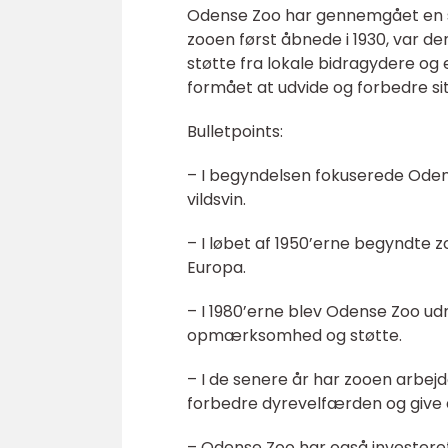
Odense Zoo har gennemgået en 
zooen først åbnede i 1930, var de
støtte fra lokale bidragydere og 
formået at udvide og forbedre sit 
Bulletpoints:
– I begyndelsen fokuserede Oden
vildsvin.
– I løbet af 1950’erne begyndte z
Europa.
– I 1980’erne blev Odense Zoo udn
opmærksomhed og støtte.
– I de senere år har zooen arbejd
forbedre dyrevelfærden og give 
– Odense Zoo har også investeret