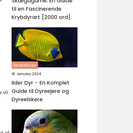
Skægagame: En Guide
til en Fascinerende
Krybdyrart [2000 ord]
Eksotiske dyr
18. January 2024
Ilder Dyr - En Komplet
Guide til Dyreejere og
 vil
Dyreelskere
et af