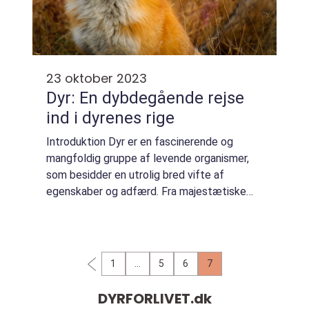
23 oktober 2023
Dyr: En dybdegående rejse
ind i dyrenes rige
Introduktion Dyr er en fascinerende og
mangfoldig gruppe af levende organismer,
som besidder en utrolig bred vifte af
egenskaber og adfærd. Fra majestætiske
elefanter til farverige sommerfugle og kutte
hvaler, har dyr altid tiltrukket menneskers
opmæ...
1
…
5
6
7
DYRFORLIVET.
dk